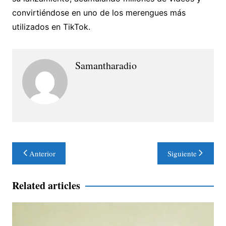
convirtiéndose en uno de los merengues más
utilizados en TikTok.
Samantharadio
Navegación
Anterior
Siguiente
de
entradas
Related articles