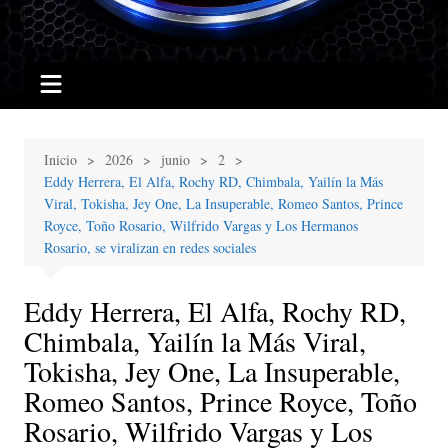
Inicio
2026
junio
2
Eddy Herrera, El Alfa, Rochy RD, Chimbala, Yailín la Más
Viral, Tokisha, Jey One, La Insuperable, Romeo Santos, Prince
Royce, Toño Rosario, Wilfrido Vargas y Los Hermanos
Rosario, se viralizan en redes sociales
Eddy Herrera, El Alfa, Rochy RD,
Chimbala, Yailín la Más Viral,
Tokisha, Jey One, La Insuperable,
Romeo Santos, Prince Royce, Toño
Rosario, Wilfrido Vargas y Los