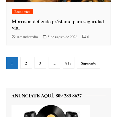
Económica
Morrison defiende préstamo para seguridad
vial
samantharadio
5 de agosto de 2026
0
Paginación
1
2
3
…
818
Siguiente
de
entradas
ANUNCIATE AQUÍ, 809 283 8637