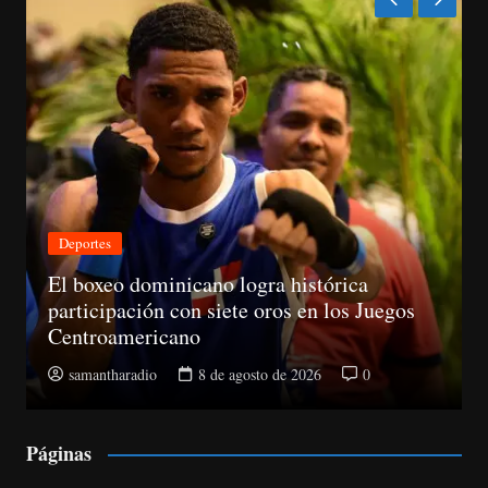
Nacionales
ica
os Juegos
CNM avanza evaluación de siete ju
la Suprema y abre plazo de objecio
0
samantharadio
8 de agosto de 2026
Páginas