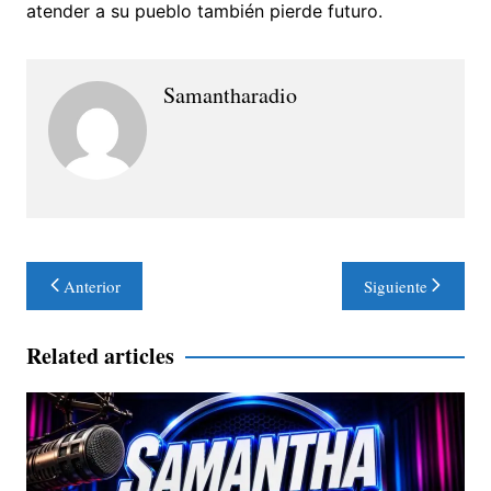
atender a su pueblo también pierde futuro.
Samantharadio
Navegación
Anterior
Siguiente
de
entradas
Related articles