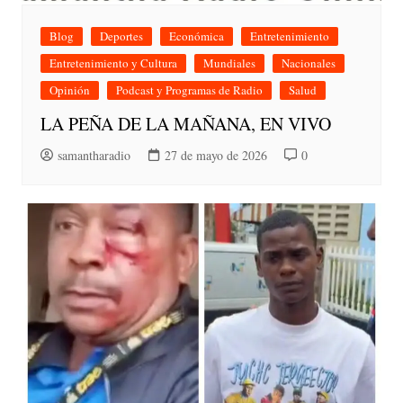
Blog
Deportes
Económica
Entretenimiento
Entretenimiento y Cultura
Mundiales
Nacionales
Opinión
Podcast y Programas de Radio
Salud
LA PEÑA DE LA MAÑANA, EN VIVO
samantharadio
27 de mayo de 2026
0