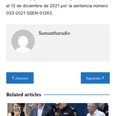
el 13 de diciembre de 2021 por la sentencia número
033-2021-SSEN-01263.
Samantharadio
Navegación
Anterior
Siguiente
de
entradas
Related articles