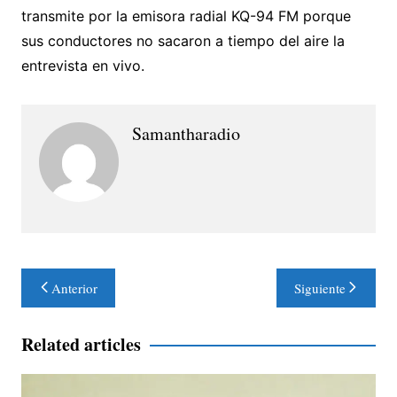
transmite por la emisora radial KQ-94 FM porque
sus conductores no sacaron a tiempo del aire la
entrevista en vivo.
Samantharadio
Navegación
Anterior
Siguiente
de
entradas
Related articles