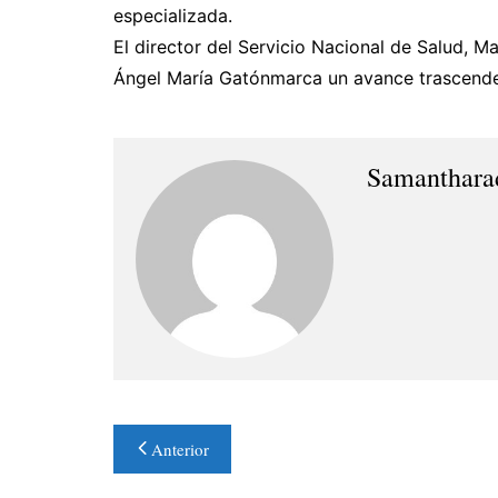
especializada.
El director del Servicio Nacional de Salud, M
Ángel María Gatónmarca un avance trascendent
Samanthara
Navegación
Anterior
de