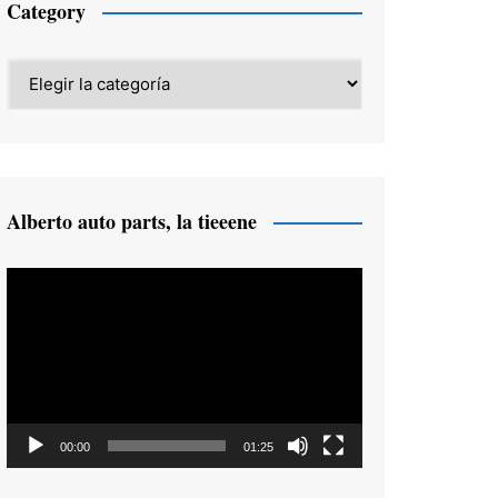
Category
Category
Alberto auto parts, la tieeene
Reproductor
de
vídeo
00:00
01:25