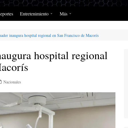
eportes
Entretenimiento
Más
Programación Diaria
Opinión
nader inaugura hospital regional en San Francisco de Macorís
MerengClásicos
Podcast y Programas de
Salud y Enfermedad
augura hospital regional
Macorís
Nacionales