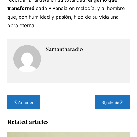
transformó
cada vivencia en melodía, y al hombre
que, con humildad y pasión, hizo de su vida una
obra eterna.
Samantharadio
Navegación
Anterior
Siguiente
de
entradas
Related articles