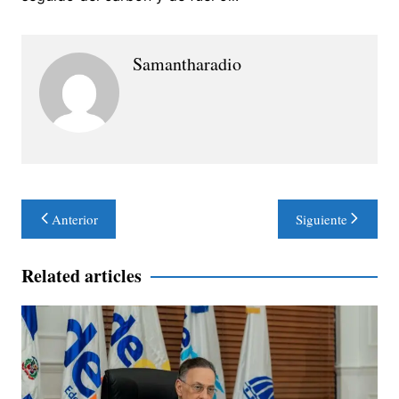
Samantharadio
Navegación
Anterior
Siguiente
de
entradas
Related articles