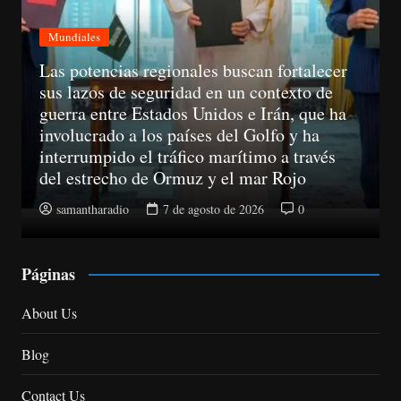
er
Mundiales
ha
A partir del 11 de agosto, las empresas ya
no podrán llamar a un consumidor sin hab
obtenido su consentimiento previo
samantharadio
7 de agosto de 2026
0
Páginas
About Us
Blog
Contact Us