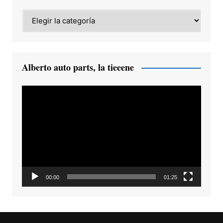
Category
Alberto auto parts, la tieeene
Reproductor
de
vídeo
00:00
01:25