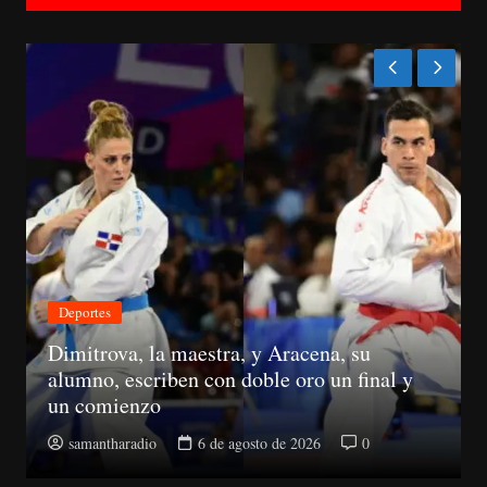
Económica
racena, su
 oro un final y
Suspenden registros de prove
Estado a 10 senadores
e 2026
0
samantharadio
5 de agosto de 2