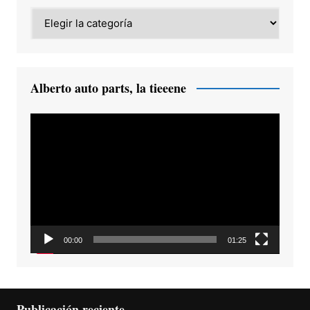
Category
Alberto auto parts, la tieeene
Reproductor
de
vídeo
00:00
01:25
Publicación reciente