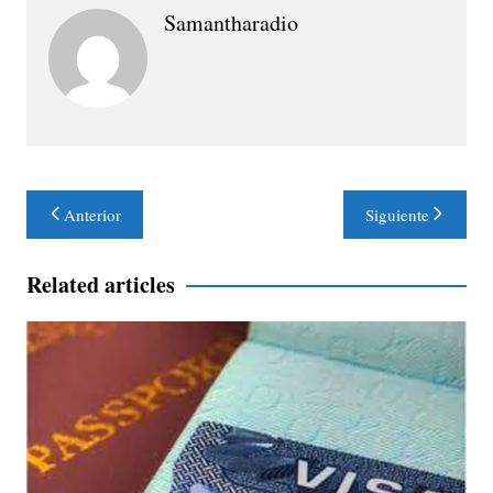
Samantharadio
Navegación
Anterior
Siguiente
de
entradas
Related articles