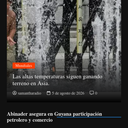
Mundiales
Un portavoz de la OTAN dijo que el dron se
encontraba cerca de cuatro aeronaves de
carga ucraniana Antonov.
samantharadio
5 de agosto de 2026
0
Abinader asegura en Guyana participación
petrolero y comercio