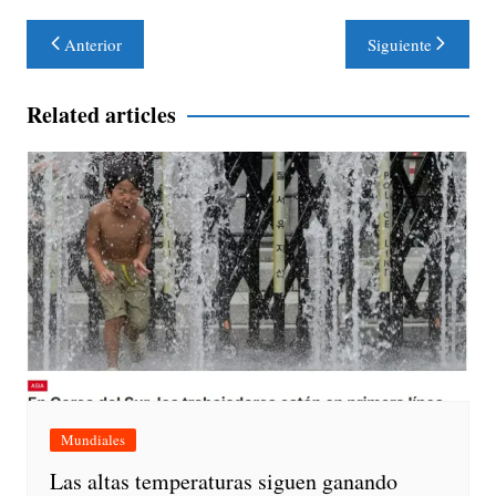
Navegación
Anterior
Siguiente
de
entradas
Related articles
Mundiales
Las altas temperaturas siguen ganando