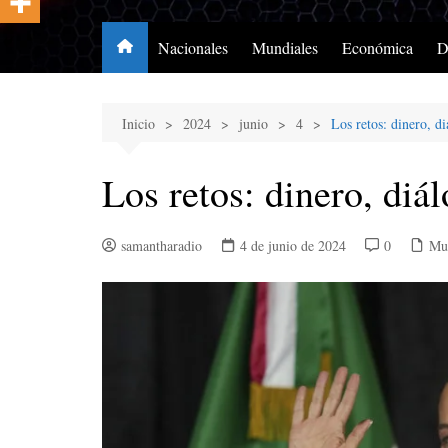
Nacionales
Mundiales
Económica
D
Inicio
2024
junio
4
Los retos: dinero, 
Los retos: dinero, di
samantharadio
4 de junio de 2024
0
Mu