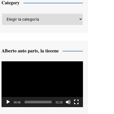
Category
Category
Alberto auto parts, la tieeene
Reproductor
de
vídeo
00:00
01:25