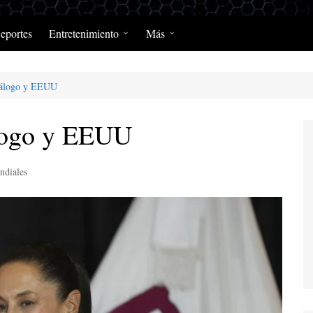
eportes
Entretenimiento
Más
Programación Diaria
Opinión
diálogo y EEUU
MerengClásicos
Podcast y Programas de
Salud y Enfermedad
álogo y EEUU
ndiales