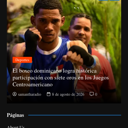
Nacionales
tórica
n los Juegos
CNM avanza evaluación de siete
la Suprema y abre plazo de obje
6
0
samantharadio
8 de agosto de 2026
Páginas
About Us