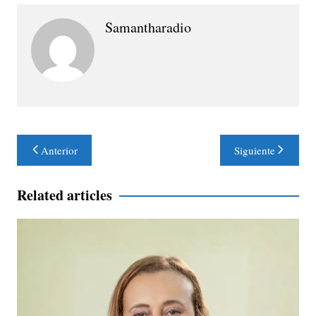
Samantharadio
Navegación
Anterior
Siguiente
de
entradas
Related articles