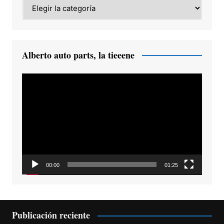
Category
Alberto auto parts, la tieeene
Reproductor
de
vídeo
00:00
01:25
Publicación reciente