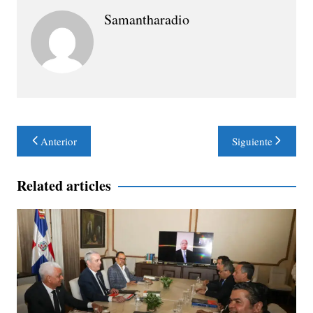
Samantharadio
Navegación
Anterior
Siguiente
de
entradas
Related articles