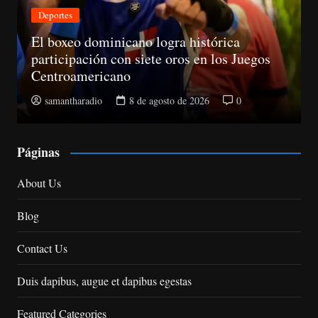
Nacionales
cano logra histórica
n siete oros en los Juegos
CNM avanza evalua
o
la Suprema y abre
8 de agosto de 2026
0
samantharadio
8
Páginas
About Us
Blog
Contact Us
Duis dapibus, augue et dapibus egestas
Featured Categories