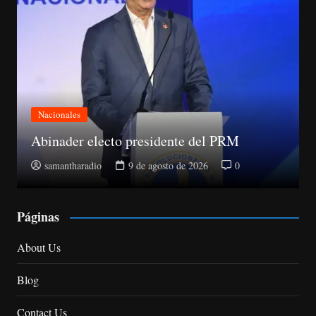
Deportes
Dominicana culmina en
sidente del PRM
150 medallas
agosto de 2026
0
samantharadio
9 de ago
Páginas
About Us
Blog
Contact Us