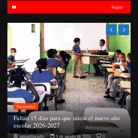
Seguir
Nacionales
ño
Abinader electo presidente del PRM
samantharadio
9 de agosto de 2026
0