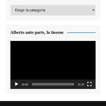
Category
Alberto auto parts, la tieeene
Reproductor
de
vídeo
00:00
01:25