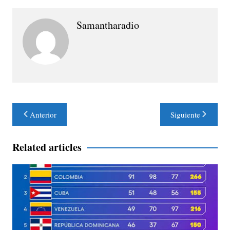
Samantharadio
Navegación
Anterior
Siguiente
de
entradas
Related articles