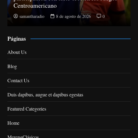
ricano
la Suprema y
io
8 de agosto de 2026
0
samantharadio
Páginas
About Us
Blog
Contact Us
Duis dapibus, augue et dapibus egestas
Featured Categories
Home
MerengClásicos