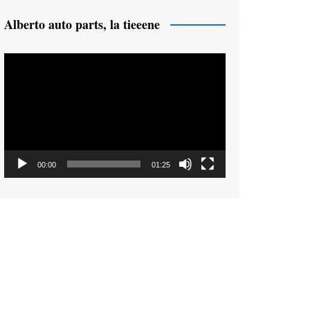
Alberto auto parts, la tieeene
Reproductor
de
vídeo
00:00
01:25