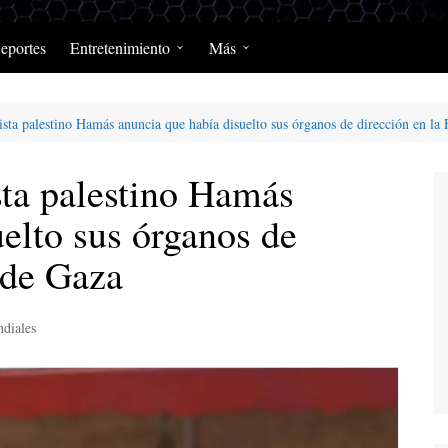
eportes
Entretenimiento
Más
Programación Diaria
Opinión
sta palestino Hamás anuncia que había disuelto sus órganos de dirección en la 
MerengClásicos
Podcast y Programas de
Salud y Enfermedad
ta palestino Hamás
elto sus órganos de
 de Gaza
diales