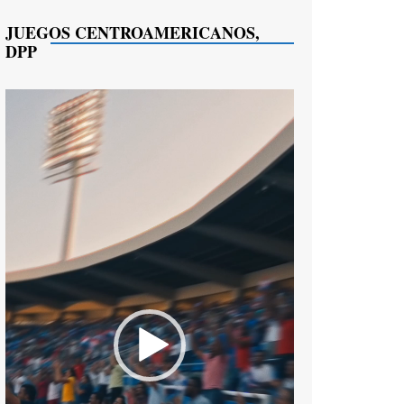
JUEGOS CENTROAMERICANOS,
DPP
Reproductor
de
vídeo