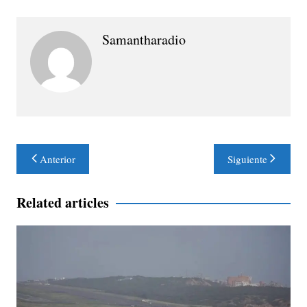
Samantharadio
Navegación
Anterior
Siguiente
de
entradas
Related articles