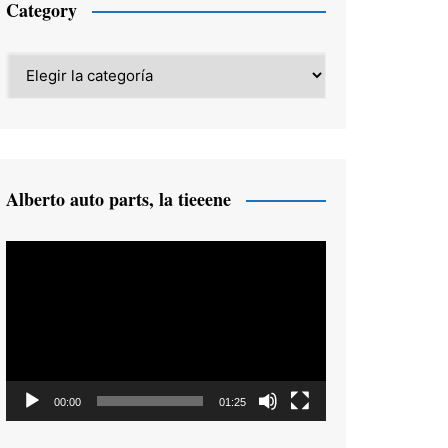
Category
Category
Alberto auto parts, la tieeene
Reproductor
de
vídeo
00:00
01:25