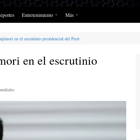
eportes
Entretenimiento
Más
Programación Diaria
Opinión
ujimori en el escrutinio presidencial del Perú
MerengClásicos
Podcast y Programas de
Salud y Enfermedad
mori en el escrutinio
undiales