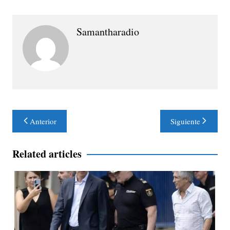
Samantharadio
Navegación
Anterior
Siguiente
de
entradas
Related articles