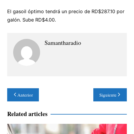
El gasoil óptimo tendrá un precio de RD$287.10 por
galón. Sube RD$4.00.
Samantharadio
Navegación
Anterior
Siguiente
de
entradas
Related articles