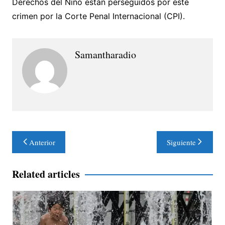
Derechos del Niño están perseguidos por este
crimen por la Corte Penal Internacional (CPI).
Samantharadio
Navegación
Anterior
Siguiente
de
entradas
Related articles