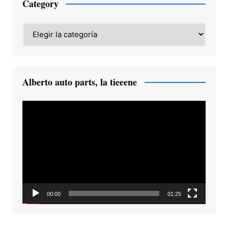
Category
Category
Alberto auto parts, la tieeene
Reproductor
de
vídeo
00:00
01:25