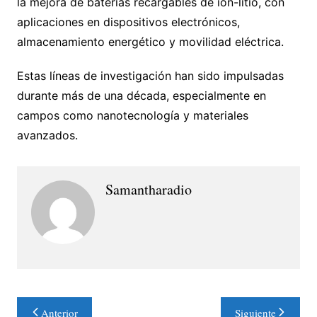
la mejora de baterías recargables de ion-litio, con
aplicaciones en dispositivos electrónicos,
almacenamiento energético y movilidad eléctrica.
Estas líneas de investigación han sido impulsadas
durante más de una década, especialmente en
campos como nanotecnología y materiales
avanzados.
Samantharadio
Navegación
Anterior
Siguiente