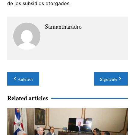
de los subsidios otorgados.
Samantharadio
Navegación
Anterior
Siguiente
de
entradas
Related articles