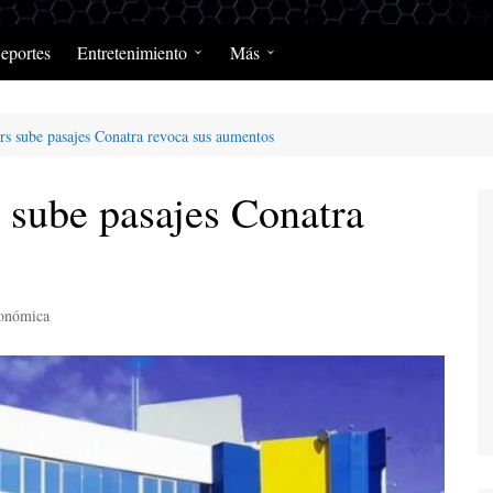
eportes
Entretenimiento
Más
Programación Diaria
Opinión
rs sube pasajes Conatra revoca sus aumentos
MerengClásicos
Podcast y Programas de
Salud y Enfermedad
 sube pasajes Conatra
onómica