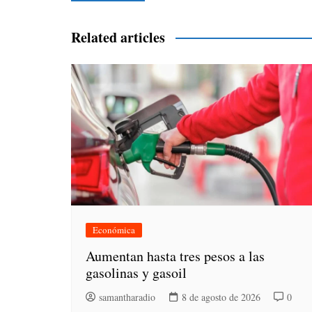
de
entradas
Related articles
Económica
Aumentan hasta tres pesos a las
gasolinas y gasoil
samantharadio
8 de agosto de 2026
0