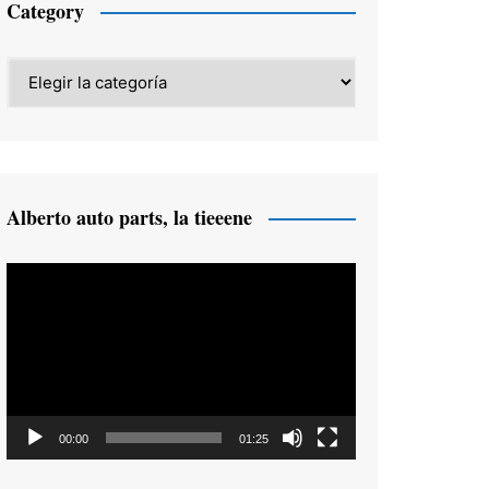
Category
Category
Alberto auto parts, la tieeene
Reproductor
de
vídeo
00:00
01:25