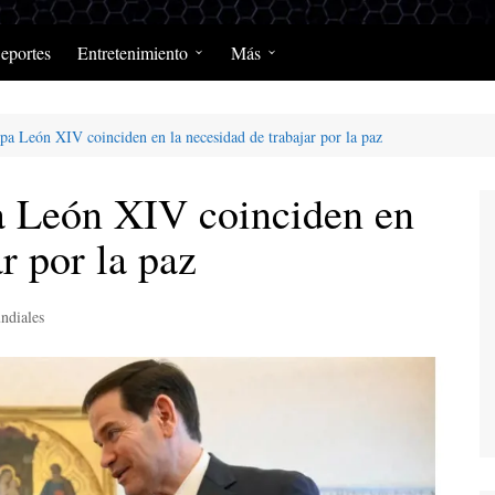
eportes
Entretenimiento
Más
Programación Diaria
Opinión
pa León XIV coinciden en la necesidad de trabajar por la paz
MerengClásicos
Podcast y Programas de
Salud y Enfermedad
a León XIV coinciden en
r por la paz
ndiales