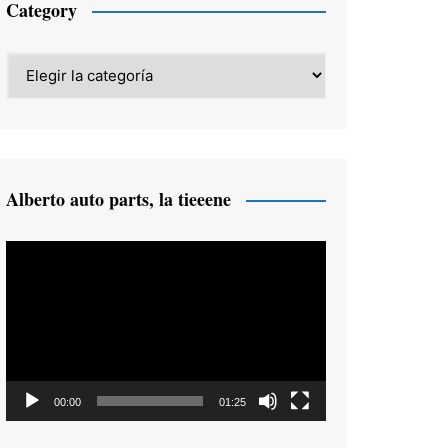
Category
Category
Alberto auto parts, la tieeene
Reproductor
de
vídeo
00:00
01:25