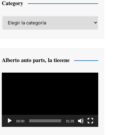
Category
Category
Alberto auto parts, la tieeene
Reproductor
de
vídeo
00:00
01:25