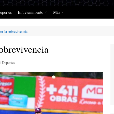
eportes
Entretenimiento
Más
Programación Diaria
Opinión
por la sobrevivencia
MerengClásicos
Podcast y Programas de
Salud y Enfermedad
sobrevivencia
Deportes