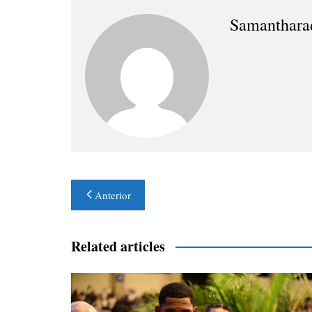
Samanthara
Navegación
Anterior
de
entradas
Related articles