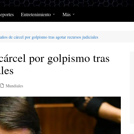
eportes
Entretenimiento
Más
Programación Diaria
Opinión
años de cárcel por golpismo tras agotar recursos judiciales
MerengClásicos
Podcast y Programas de
Salud y Enfermedad
cárcel por golpismo tras
ales
Mundiales