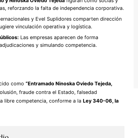
do y Ninoska Oviedo Tejeda
figuran como socias y
s, reforzando la falta de independencia corporativa.
ternacionales y Evel Suplidores comparten dirección
ugiere vinculación operativa y logística.
úblicos:
Las empresas aparecen de forma
o adjudicaciones y simulando competencia.
ocido como
“Entramado Ninoska Oviedo Tejeda,
colusión, fraude contra el Estado, falsedad
 la libre competencia, conforme a la
Ley 340-06, la
dio