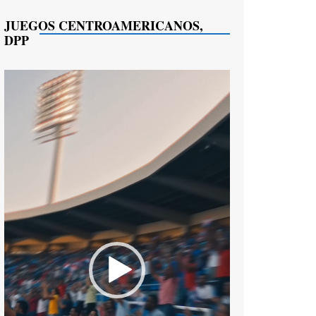
JUEGOS CENTROAMERICANOS,
DPP
Reproductor
de
vídeo