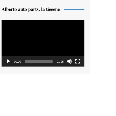
Alberto auto parts, la tieeene
Reproductor
de
vídeo
00:00
01:25