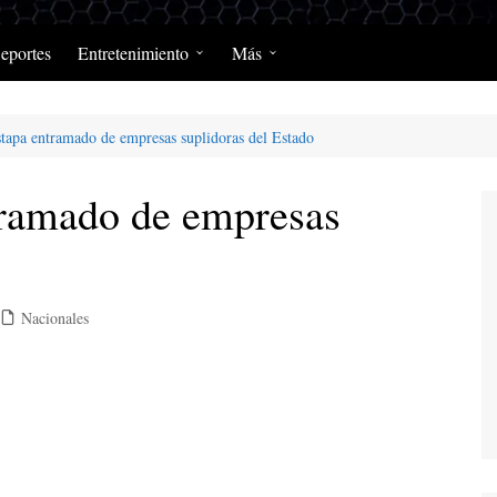
eportes
Entretenimiento
Más
Programación Diaria
Opinión
pa entramado de empresas suplidoras del Estado
MerengClásicos
Podcast y Programas de
Salud y Enfermedad
amado de empresas
Nacionales