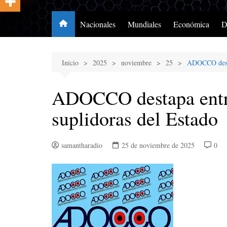
Nacionales
Mundiales
Económica
D
Inicio
2025
noviembre
25
ADOCCO desta
ADOCCO destapa entr
suplidoras del Estado
samantharadio
25 de noviembre de 2025
0