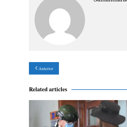
Navegación
Anterior
de
entradas
Related articles