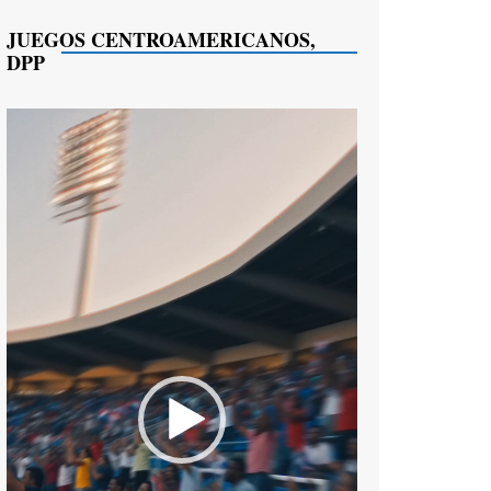
JUEGOS CENTROAMERICANOS,
DPP
Reproductor
de
vídeo