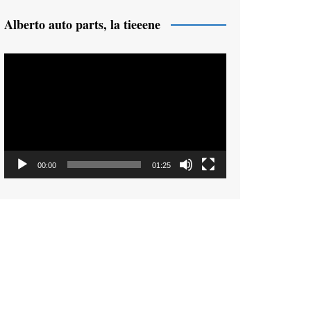
Alberto auto parts, la tieeene
Reproductor
de
vídeo
00:00
01:25