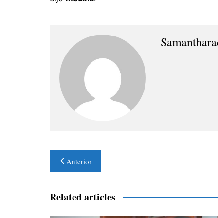
Samanthara
Navegación
Anterior
de
entradas
Related articles