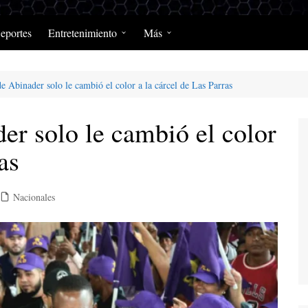
eportes
Entretenimiento
Más
Programación Diaria
Opinión
e Abinader solo le cambió el color a la cárcel de Las Parras
MerengClásicos
Podcast y Programas de
Salud y Enfermedad
er solo le cambió el color
as
Nacionales