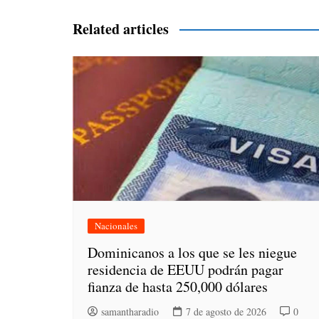
de
entradas
Related articles
Nacionales
Dominicanos a los que se les niegue
residencia de EEUU podrán pagar
fianza de hasta 250,000 dólares
samantharadio
7 de agosto de 2026
0