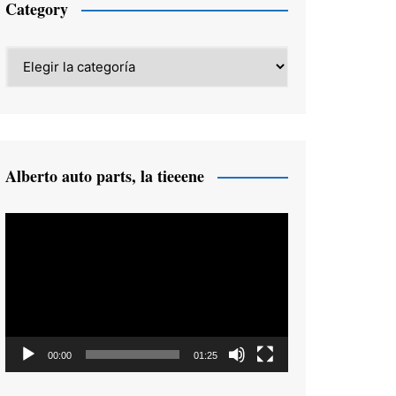
Category
Category
Alberto auto parts, la tieeene
Reproductor
de
vídeo
00:00
01:25