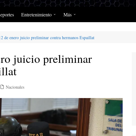
eportes
Entretenimiento
Más
Programación Diaria
Opinión
 12 de enero juicio preliminar contra hermanos Espaillat
MerengClásicos
Podcast y Programas de
Salud y Enfermedad
ero juicio preliminar
llat
Nacionales