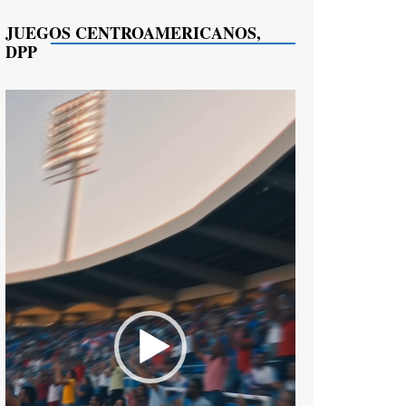
JUEGOS CENTROAMERICANOS,
DPP
Reproductor
de
vídeo