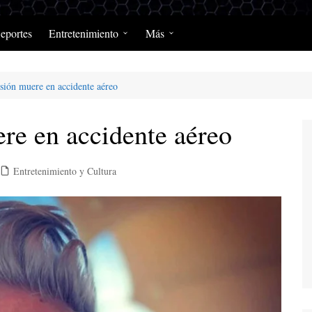
eportes
Entretenimiento
Más
Programación Diaria
Opinión
isión muere en accidente aéreo
MerengClásicos
Podcast y Programas de
Salud y Enfermedad
ere en accidente aéreo
Entretenimiento y Cultura