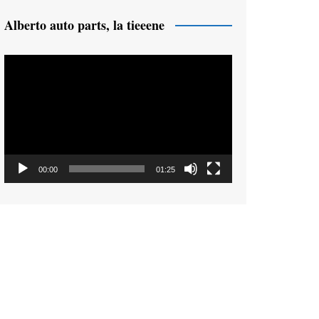
Alberto auto parts, la tieeene
Reproductor
de
vídeo
00:00
01:25