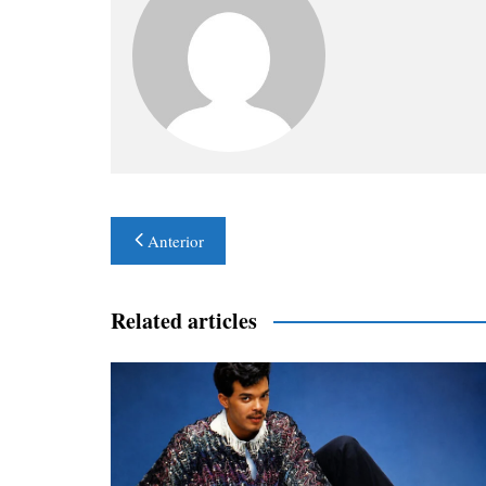
Navegación
Anterior
de
entradas
Related articles