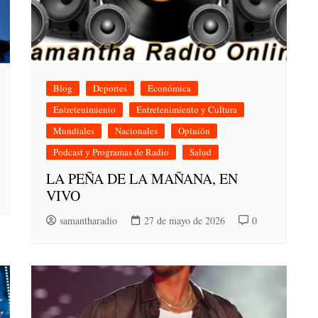
Blog
Deportes
Económica
Entretenimiento
Entretenimiento y Cultura
Mundiales
Nacionales
Opinión
Podcast y Programas de Radio
Salud
LA PEÑA DE LA MAÑANA, EN
VIVO
samantharadio
27 de mayo de 2026
0