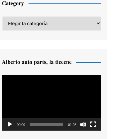
Category
Category
Alberto auto parts, la tieeene
Reproductor
de
vídeo
00:00
01:25