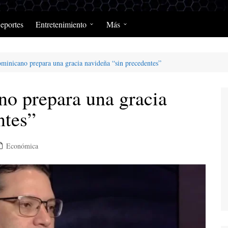
eportes
Entretenimiento
Más
Programación Diaria
Opinión
minicano prepara una gracia navideña “sin precedentes”
MerengClásicos
Podcast y Programas de
Salud y Enfermedad
o prepara una gracia
ntes”
Económica