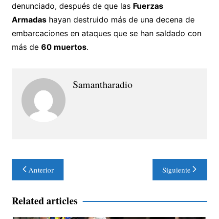
denunciado, después de que las
Fuerzas
Armadas
hayan destruido más de una decena de
embarcaciones en ataques que se han saldado con
más de
60 muertos
.
Samantharadio
Navegación
Anterior
Siguiente
de
entradas
Related articles