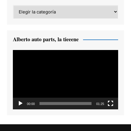
Category
Alberto auto parts, la tieeene
Reproductor
de
vídeo
00:00
01:25