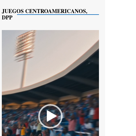
JUEGOS CENTROAMERICANOS,
DPP
Reproductor
de
vídeo