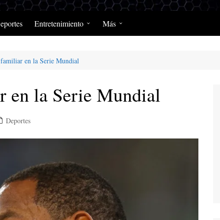
eportes
Entretenimiento
Más
Programación Diaria
Opinión
 familiar en la Serie Mundial
MerengClásicos
Podcast y Programas de
Salud y Enfermedad
r en la Serie Mundial
Deportes