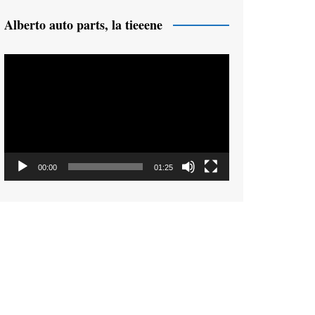
Alberto auto parts, la tieeene
Reproductor
de
vídeo
00:00
01:25