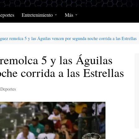
eportes
Entretenimiento
Más
Programación Diaria
Opinión
ez remolca 5 y las Águilas vencen por segunda noche corrida a las Estrellas
MerengClásicos
Podcast y Programas de
Salud y Enfermedad
emolca 5 y las Águilas
he corrida a las Estrellas
Deportes