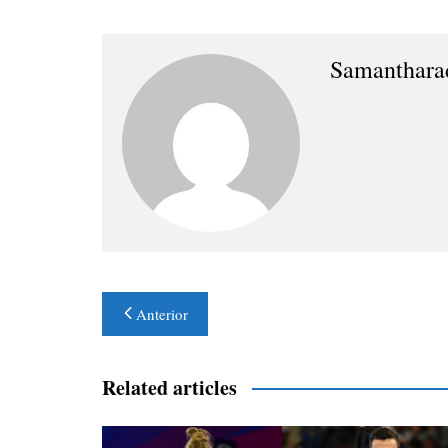
Samanthara
Navegación
Anterior
de
entradas
Related articles