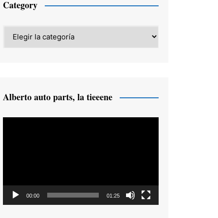
Category
Category
Alberto auto parts, la tieeene
Reproductor
de
vídeo
00:00
01:25