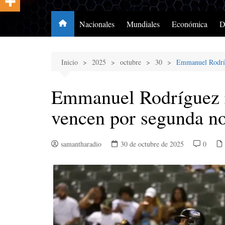
Nacionales
Mundiales
Económica
D
Inicio
2025
octubre
30
Emmanuel Rodrígu
Emmanuel Rodríguez r
vencen por segunda noc
samantharadio
30 de octubre de 2025
0