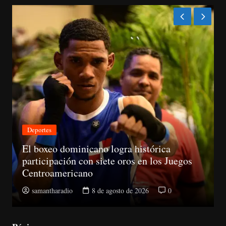
Deportes
Nac
l boxeo dominicano logra histórica
articipación con siete oros en los Juegos
CNM
entroamericano
la 
samantharadio
8 de agosto de 2026
0
sa