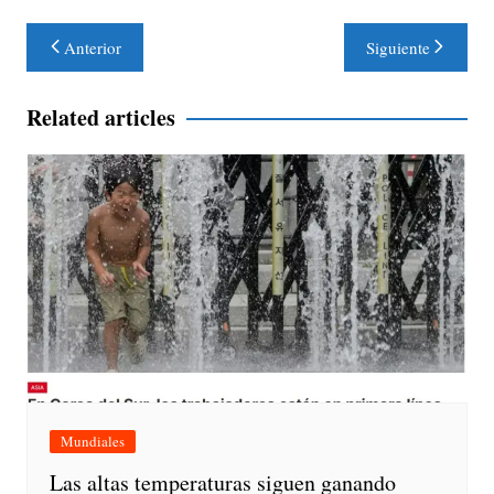
Navegación
Anterior
Siguiente
de
entradas
Related articles
Mundiales
Las altas temperaturas siguen ganando