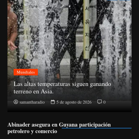
Mundiales
Un portavoz de la OTAN dijo que el dron se
encontraba cerca de cuatro aeronaves de
carga ucraniana Antonov.
samantharadio
5 de agosto de 2026
0
Abinader asegura en Guyana participación
petrolero y comercio