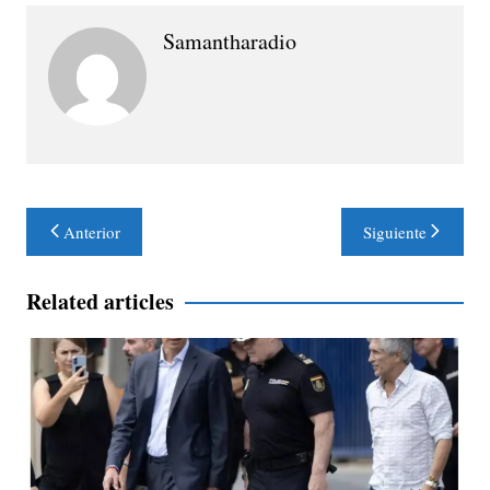
Samantharadio
Navegación
Anterior
Siguiente
de
entradas
Related articles