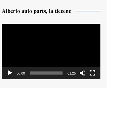
Alberto auto parts, la tieeene
Reproductor
de
vídeo
00:00
01:25