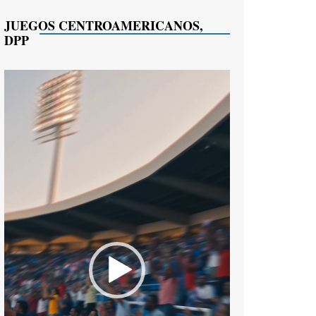
JUEGOS CENTROAMERICANOS,
DPP
Reproductor
de
vídeo