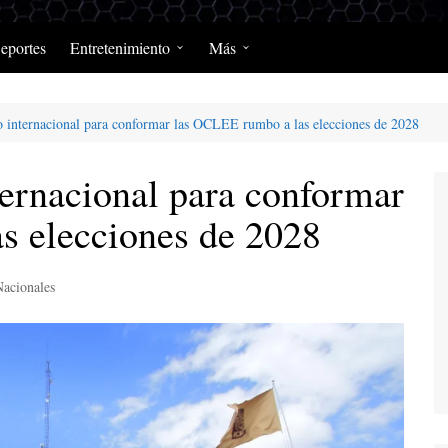
eportes
Entretenimiento
Más
Programación Diaria
Opinión
o internacional para conformar las OCLEE rumbo a las elecciones de 2028
MerengClásicos
Podcast y Programas de
Salud y Enfermedad
ternacional para conformar
s elecciones de 2028
Nacionales