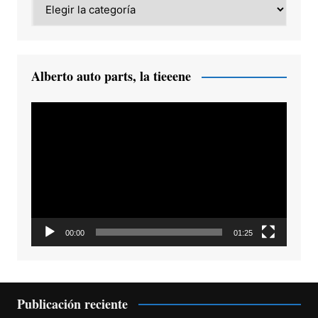
Category
Alberto auto parts, la tieeene
Reproductor
de
vídeo
00:00
01:25
Publicación reciente