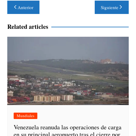
Navegación
Anterior
Siguiente
de
entradas
Related articles
Mundiales
Venezuela reanuda las operaciones de carga
en su principal aeropuerto tras el cierre por