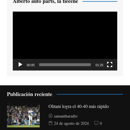
Alberto auto parts, la tieeene
Reproductor
de
vídeo
00:00
01:25
Publicación reciente
Ohtani logra el 40-40 más rápido
samantharadio
24 de agosto de 2024
0