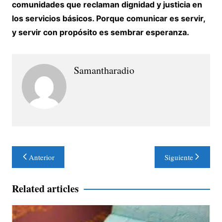
comunidades que reclaman dignidad y justicia en
los servicios básicos. Porque comunicar es servir,
y servir con propósito es sembrar esperanza.
Samantharadio
Navegación
Anterior
Siguiente
de
entradas
Related articles