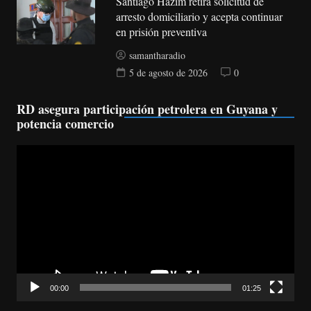
Santiago Hazim retira solicitud de
arresto domiciliario y acepta continuar
en prisión preventiva
samantharadio
5 de agosto de 2026
0
RD asegura participación petrolera en Guyana y
potencia comercio
Reproductor
de
vídeo
00:00
01:25