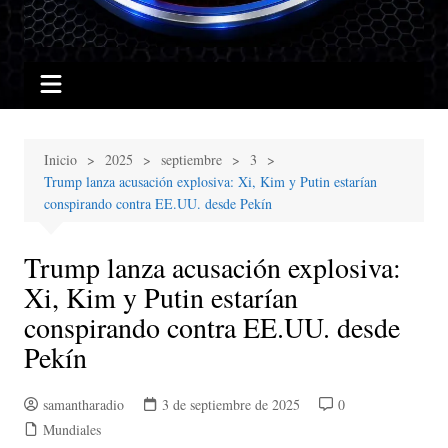
Inicio
2025
septiembre
3
Trump lanza acusación explosiva: Xi, Kim y Putin estarían
conspirando contra EE.UU. desde Pekín
Trump lanza acusación explosiva:
Xi, Kim y Putin estarían
conspirando contra EE.UU. desde
Pekín
samantharadio
3 de septiembre de 2025
0
Mundiales