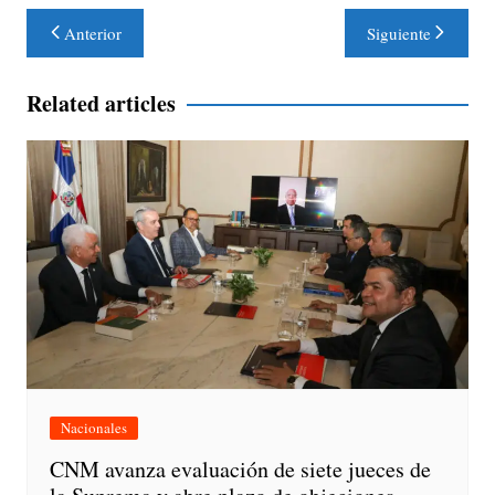
Navegación
Anterior
Siguiente
de
entradas
Related articles
Nacionales
CNM avanza evaluación de siete jueces de