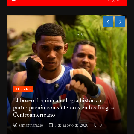
Nacionales
nicano logra histórica
 con siete oros en los Juegos
CNM avanza eva
cano
la Suprema y ab
8 de agosto de 2026
0
samantharadio