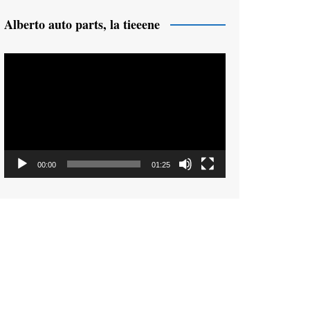
Alberto auto parts, la tieeene
Reproductor
de
vídeo
00:00
01:25