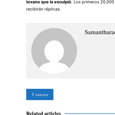
texano que la esculpió.
Los primeros 20,000 a
recibirán réplicas.
Samanthara
Navegación
Anterior
de
entradas
Related articles