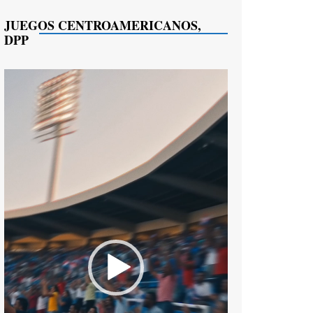
JUEGOS CENTROAMERICANOS,
DPP
Reproductor
de
vídeo