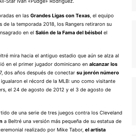
ll-Star Iván «Pudge» Rodríguez.
radas en las
Grandes Ligas con Texas
, el equipo
s de la temporada 2018, los Rangers retiraron su
onsagrado en el
Salón de la Fama del béisbol
el
ré mira hacia el antiguo estadio que aún se alza al
irtió en el primer jugador dominicano en
alcanzar los
017, dos años después de conectar
su jonrón número
e igualaron el récord de la MLB: uno como visitante
rs, el 24 de agosto de 2012 y el 3 de agosto de
tido de una serie de tres juegos contra los Cleveland
n
a Beltré una versión más pequeña de su estatua de
 ceremonial realizado por Mike Tabor,
el artista