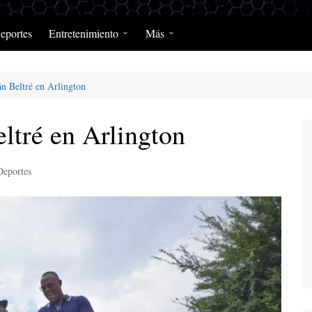
eportes
Entretenimiento
Más
Programación Diaria
Opinión
án Beltré en Arlington
MerengClásicos
Podcast y Programas de
Salud y Enfermedad
ltré en Arlington
Deportes