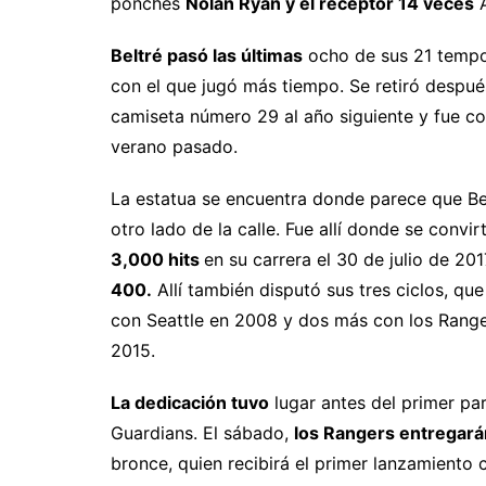
ponches
Nolan Ryan y el receptor 14 veces
A
Beltré pasó las últimas
ocho de sus 21 tempo
con el que jugó más tiempo. Se retiró despué
camiseta número 29 al año siguiente y fue c
verano pasado.
La estatua se encuentra donde parece que Belt
otro lado de la calle. Fue allí donde se conv
3,000 hits
en su carrera el 30 de julio de 2
400.
Allí también disputó sus tres ciclos, qu
con Seattle en 2008 y dos más con los Range
2015.
La dedicación tuvo
lugar antes del primer par
Guardians. El sábado,
los Rangers entregará
bronce, quien recibirá el primer lanzamiento