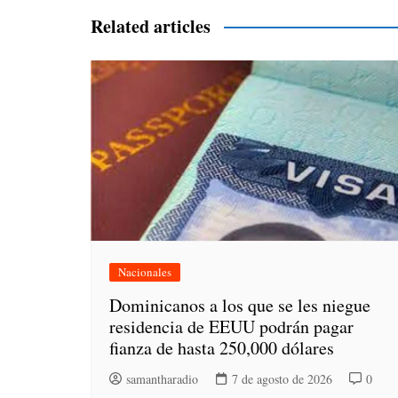
entradas
Related articles
Nacionales
Dominicanos a los que se les niegue
residencia de EEUU podrán pagar
fianza de hasta 250,000 dólares
samantharadio
7 de agosto de 2026
0