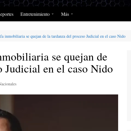
eportes
Entretenimiento
Más
Programación Diaria
Opinión
fa inmobiliaria se quejan de la tardanza del proceso Judicial en el caso Nido
MerengClásicos
Podcast y Programas de
Salud y Enfermedad
nmobiliaria se quejan de
o Judicial en el caso Nido
Nacionales