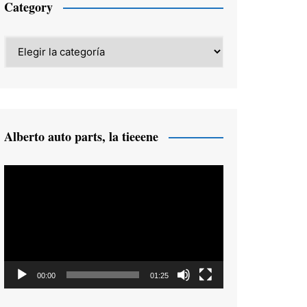
Category
Category
Alberto auto parts, la tieeene
Reproductor
de
vídeo
00:00
01:25