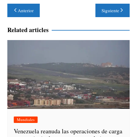
Navegación
Anterior
Siguiente
de
entradas
Related articles
Mundiales
Venezuela reanuda las operaciones de carga